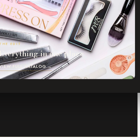
THE EDIT
Everything in one place
VIEW FULL CATALOG →