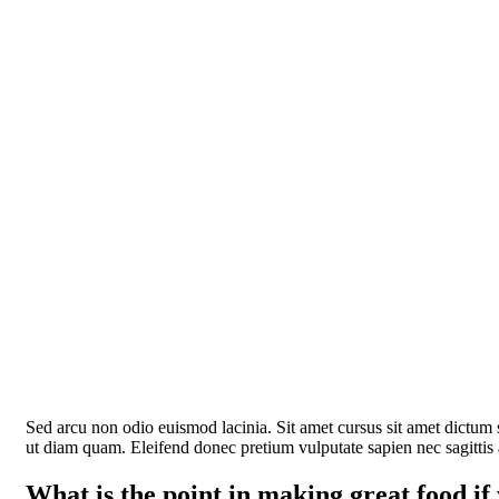
Sed arcu non odio euismod lacinia. Sit amet cursus sit amet dictum 
ut diam quam. Eleifend donec pretium vulputate sapien nec sagittis 
What is the point in making great food if y