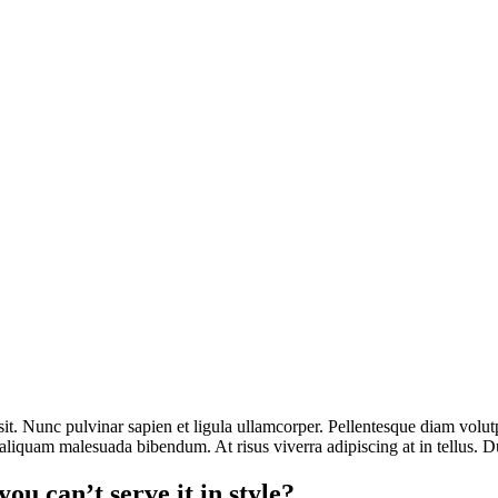
sit. Nunc pulvinar sapien et ligula ullamcorper. Pellentesque diam volut
aliquam malesuada bibendum. At risus viverra adipiscing at in tellus. Du
ou can’t serve it in style?