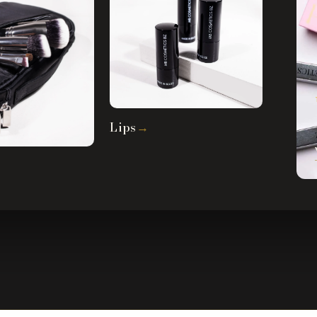
Lips
→