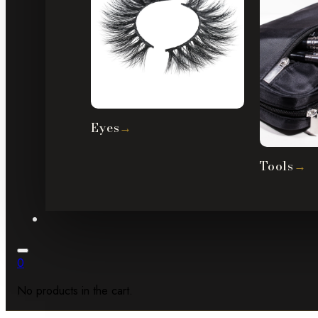
Eyes
→
Tools
→
0
No products in the cart.